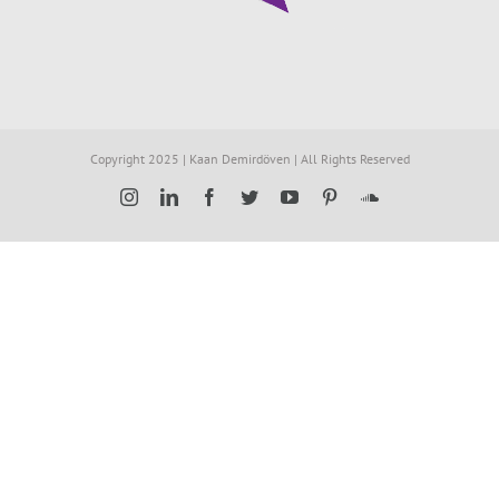
Copyright 2025 | Kaan Demirdöven | All Rights Reserved
Instagram
LinkedIn
Facebook
Twitter
YouTube
Pinterest
SoundCloud