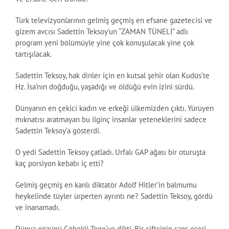
Türk televizyonlarının gelmiş geçmiş en efsane gazetecisi ve
gizem avcısı Sadettin Teksoy’un “ZAMAN TÜNELİ” adlı
program yeni bölümüyle yine çok konuşulacak yine çok
tartışılacak.
Sadettin Teksoy, hak dinler için en kutsal şehir olan Kudüs’te
Hz. İsa’nın doğduğu, yaşadığı ve öldüğü evin izini sürdü.
Dünyanın en çekici kadın ve erkeği ülkemizden çıktı. Yürüyen
mıknatısı aratmayan bu ilginç insanlar yeteneklerini sadece
Sadettin Teksoy’a gösterdi.
O yedi Sadettin Teksoy çatladı. Urfalı GAP ağası bir oturuşta
kaç porsiyon kebabı iç etti?
Gelmiş geçmiş en kanlı diktatör Adolf Hitler’in balmumu
heykelinde tüyler ürperten ayrıntı ne? Sadettin Teksoy, gördü
ve inanamadı.
Dünya gözünü Göbekli Tepe’ye dikti. Bir çiftçinin şans eseri