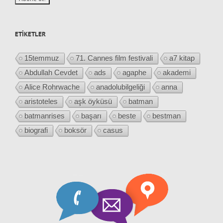
ETIKETLER
15temmuz
71. Cannes film festivali
a7 kitap
Abdullah Cevdet
ads
agaphe
akademi
Alice Rohrwache
anadolubilgeliği
anna
aristoteles
aşk öyküsü
batman
batmanrises
başarı
beste
bestman
biografi
boksör
casus