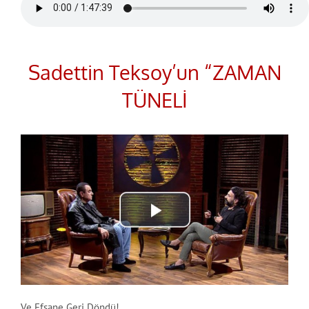
Sadettin Teksoy’un “ZAMAN
TÜNELİ
Ve Efsane Geri Döndü!