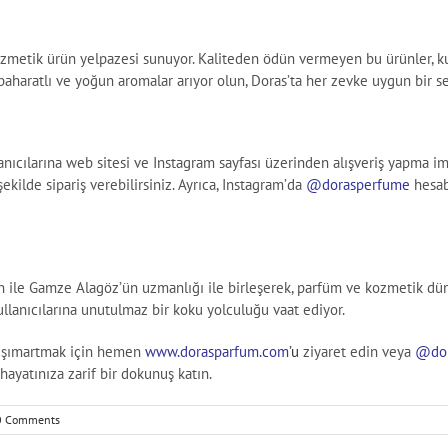
kozmetik ürün yelpazesi sunuyor. Kaliteden ödün vermeyen bu ürünler, kul
ter baharatlı ve yoğun aromalar arıyor olun, Doras’ta her zevke uygun b
anıcılarına web sitesi ve Instagram sayfası üzerinden alışveriş yapma i
ekilde sipariş verebilirsiniz. Ayrıca, Instagram’da
@dorasperfume
hesab
ile Gamze Alagöz’ün uzmanlığı ile birleşerek, parfüm ve kozmetik dün
 kullanıcılarına unutulmaz bir koku yolculuğu vaat ediyor.
i şımartmak için hemen
www.dorasparfum.com
’u
ziyaret edin veya
@dor
hayatınıza zarif bir dokunuş katın.
0 Comments