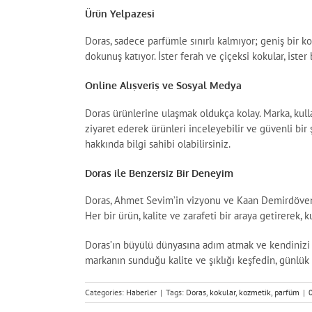
Ürün Yelpazesi
Doras, sadece parfümle sınırlı kalmıyor; geniş bir 
dokunuş katıyor. İster ferah ve çiçeksi kokular, is
Online Alışveriş ve Sosyal Medya
Doras ürünlerine ulaşmak oldukça kolay. Marka, kull
ziyaret ederek ürünleri inceleyebilir ve güvenli bir ş
hakkında bilgi sahibi olabilirsiniz.
Doras ile Benzersiz Bir Deneyim
Doras, Ahmet Sevim’in vizyonu ve Kaan Demirdöven 
Her bir ürün, kalite ve zarafeti bir araya getirerek,
Doras’ın büyülü dünyasına adım atmak ve kendiniz
markanın sunduğu kalite ve şıklığı keşfedin, günlük 
Categories:
Haberler
|
Tags:
Doras
,
kokular
,
kozmetik
,
parfüm
|