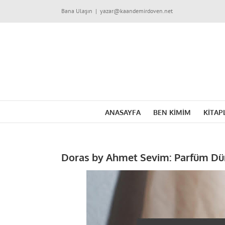
Skip
Bana Ulaşın
|
yazar@kaandemirdoven.net
to
content
ANASAYFA
BEN KİMİM
KİTAP
Doras by Ahmet Sevim: Parfüm Dün