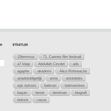
IN
ETIKETLER
15temmuz
71. Cannes film festivali
a7 kitap
Abdullah Cevdet
ads
agaphe
akademi
Alice Rohrwache
anadolubilgeliği
anna
aristoteles
aşk öyküsü
batman
batmanrises
başarı
beste
bestman
biografi
boksör
casus