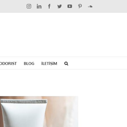
Instagram
LinkedIn
Facebook
Twitter
YouTube
Pinterest
SoundCloud
ODORIST
BLOG
İLETİŞİM