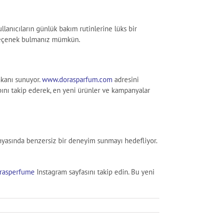
lanıcıların günlük bakım rutinlerine lüks bir
ir seçenek bulmanız mümkün.
mkanı sunuyor.
www.dorasparfum.com
adresini
ını takip ederek, en yeni ürünler ve kampanyalar
yasında benzersiz bir deneyim sunmayı hedefliyor.
asperfume
Instagram sayfasını takip edin. Bu yeni