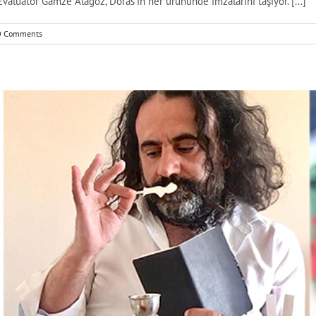
luator Gamze Alagöz, Doras’ın her ürününde imzalarını taşıyor. [...]
0 Comments