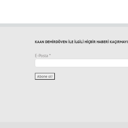
KAAN DEMİRDÖVEN İLE İLGİLİ HİÇBİR HABERİ KAÇIRMAY
E-Posta
*