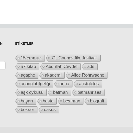
IN
ETIKETLER
15temmuz
71. Cannes film festivali
a7 kitap
Abdullah Cevdet
ads
agaphe
akademi
Alice Rohrwache
anadolubilgeliği
anna
aristoteles
aşk öyküsü
batman
batmanrises
başarı
beste
bestman
biografi
boksör
casus