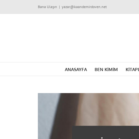
Skip
Bana Ulaşın
|
yazar@kaandemirdoven.net
to
content
ANASAYFA
BEN KİMİM
KİTAP