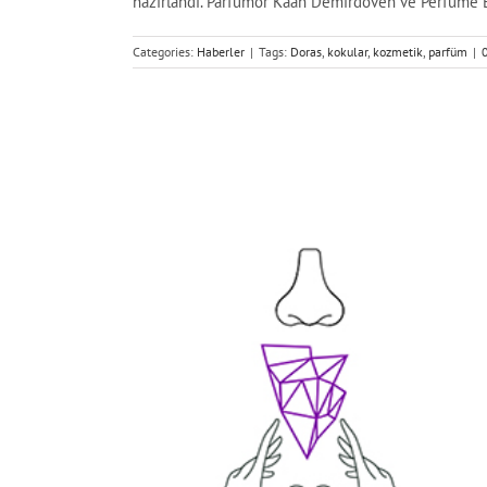
hazırlandı. Parfümör Kaan Demirdöven ve Perfume Eva
Categories:
Haberler
|
Tags:
Doras
,
kokular
,
kozmetik
,
parfüm
|