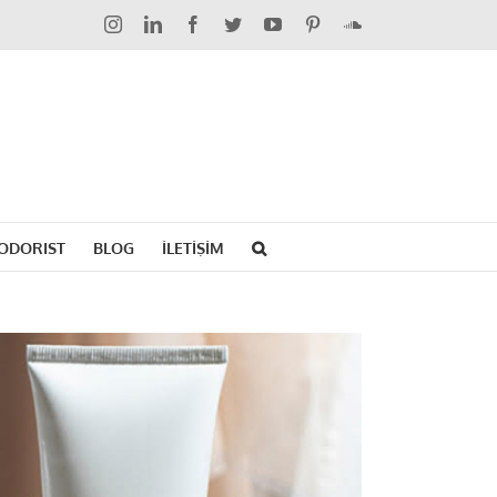
Instagram
LinkedIn
Facebook
Twitter
YouTube
Pinterest
SoundCloud
ODORIST
BLOG
İLETİŞİM