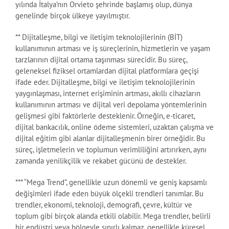
yılında İtalya’nın Orvieto şehrinde başlamış olup, dünya
genelinde birçok ülkeye yayılmıştır.
** Dijitalleşme, bilgi ve iletişim teknolojilerinin (BİT)
kullanımının artması ve iş süreçlerinin, hizmetlerin ve yaşam
tarzlarının dijital ortama taşınması sürecidir. Bu süreç,
geleneksel fiziksel ortamlardan dijital platformlara geçişi
ifade eder. Dijitalleşme, bilgi ve iletişim teknolojilerinin
yaygınlaşması, internet erişiminin artması, akıllı cihazların
kullanımının artması ve dijital veri depolama yöntemlerinin
gelişmesi gibi faktörlerle desteklenir. Örneğin, e-ticaret,
dijital bankacılık, online ödeme sistemleri, uzaktan çalışma ve
dijital eğitim gibi alanlar dijitalleşmenin birer örneğidir. Bu
süreç, işletmelerin ve toplumun verimliliğini artırırken, aynı
zamanda yenilikçilik ve rekabet gücünü de destekler.
*** “Mega Trend”, genellikle uzun dönemli ve geniş kapsamlı
değişimleri ifade eden büyük ölçekli trendleri tanımlar. Bu
trendler, ekonomi, teknoloji, demografi, çevre, kültür ve
toplum gibi birçok alanda etkili olabilir. Mega trendler, belirli
bir endüstri veya bölgeyle sınırlı kalmaz, genellikle küresel