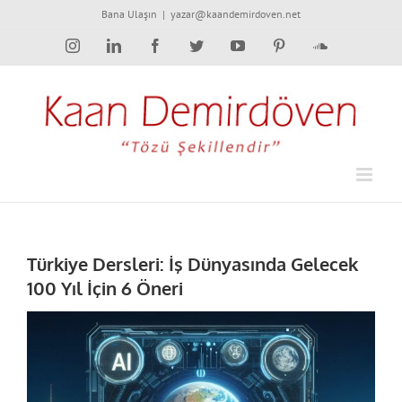
Skip
Bana Ulaşın
|
yazar@kaandemirdoven.net
to
Instagram
LinkedIn
Facebook
Twitter
YouTube
Pinterest
SoundCloud
content
Türkiye Dersleri: İş Dünyasında Gelecek
100 Yıl İçin 6 Öneri