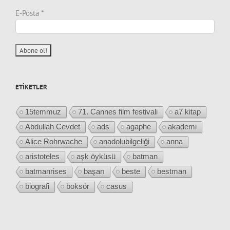
E-Posta
*
ETIKETLER
15temmuz
71. Cannes film festivali
a7 kitap
Abdullah Cevdet
ads
agaphe
akademi
Alice Rohrwache
anadolubilgeliği
anna
aristoteles
aşk öyküsü
batman
batmanrises
başarı
beste
bestman
biografi
boksör
casus