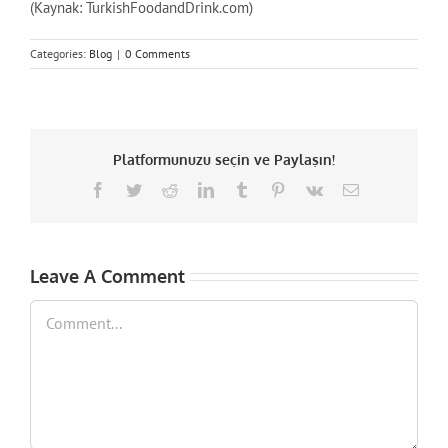
(Kaynak: TurkishFoodandDrink.com)
Categories:
Blog
|
0 Comments
Platformunuzu seçin ve Paylaşın!
Facebook
Twitter
Reddit
LinkedIn
Tumblr
Pinterest
Vk
Email
Leave A Comment
Comment