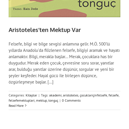
Aristoteles’ten Mektup Var
Felsefe, bilgi ve bilge sevgisi anlamına gelir. M.Ö. 500'lü
yıllarda Anadolu'da filizlenen felsefe, bilgiyi aramak ve hayatı
anlamaktır. Bilgi, merakla başlar... Merak, çocuklara has bir
duygudur. Merak eden çocuk, çevresine soru sorar, yanıtlar
arar, bulduğu yanıtlar üzerine düşünür, sorgular ve yeni bir
şeyler keşfeder. Hayal gücü ile birleşen düşünce,
özgürleşmeye başlar. [...]
Categories:
Kitaplar
|
Tags:
akademi
,
aristoteles
,
çocuklariçinfelsefe
,
felsefe
,
felsefemektuplari
,
mektup
,
tonguç
|
0 Comments
Read More