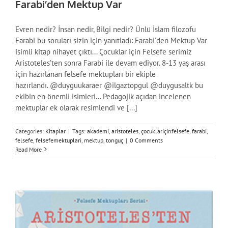
Farabi’den Mektup Var
Evren nedir? İnsan nedir, Bilgi nedir? Ünlü İslam filozofu
Farabi bu soruları sizin için yanıtladı: Farabi’den Mektup Var
isimli kitap nihayet çıktı... Çocuklar için Felsefe serimiz
Aristoteles’ten sonra Farabi ile devam ediyor. 8-13 yaş arası
için hazırlanan felsefe mektupları bir ekiple
hazırlandı. @duyguukaraer @ilgaztopgul @duygusaltk bu
ekibin en önemli isimleri... Pedagojik açıdan incelenen
mektuplar ek olarak resimlendi ve [...]
Categories:
Kitaplar
|
Tags:
akademi
,
aristoteles
,
çocuklariçinfelsefe
,
farabi
,
felsefe
,
felsefemektuplari
,
mektup
,
tonguç
|
0 Comments
Read More