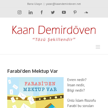
Skip
Bana Ulaşın
|
yazar@kaandemirdoven.net
to
Instagram
LinkedIn
Facebook
Twitter
YouTube
Pinterest
SoundCloud
content
Farabi’den Mektup Var
Evren nedir?
İnsan nedir,
Bilgi nedir?
Ünlü İslam filozofu
Farabi bu soruları