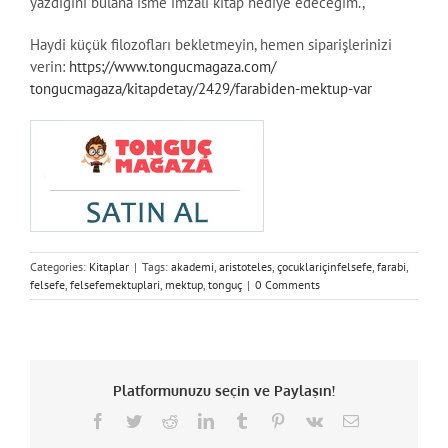
yazdığını bulana isme imzalı kitap hediye edeceğim.,
Haydi küçük filozofları bekletmeyin, hemen siparişlerinizi
verin:
https://www.tongucmagaza.com/
tongucmagaza/kitapdetay/2429/
farabiden-mektup-var
Categories:
Kitaplar
|
Tags:
akademi
,
aristoteles
,
çocuklariçinfelsefe
,
farabi
,
felsefe
,
felsefemektuplari
,
mektup
,
tonguç
|
0 Comments
Platformunuzu seçin ve Paylaşın!
Facebook
Twitter
Reddit
LinkedIn
Tumblr
Pinterest
Vk
Email