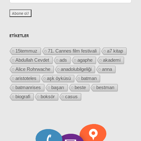
ETIKETLER
15temmuz
71. Cannes film festivali
a7 kitap
Abdullah Cevdet
ads
agaphe
akademi
Alice Rohrwache
anadolubilgeliği
anna
aristoteles
aşk öyküsü
batman
batmanrises
başarı
beste
bestman
biografi
boksör
casus