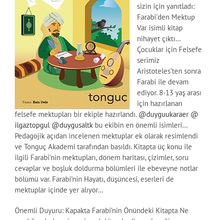
sizin için yanıtladı:
Farabi’den Mektup
Var isimli kitap
nihayet çıktı…
Çocuklar için Felsefe
serimiz
Aristoteles’ten sonra
Farabi ile devam
ediyor. 8-13 yaş arası
için hazırlanan
felsefe mektupları bir ekiple hazırlandı.
@duyguukaraer
@
ilgaztopgul
@duygusaltk
bu ekibin en önemli isimleri…
Pedagojik açıdan incelenen mektuplar ek olarak resimlendi
ve Tonguç Akademi tarafından basıldı. Kitapta üç konu ile
ilgili Farabi’nin mektupları, dönem haritası, çizimler, soru
cevaplar ve boşluk doldurma bölümleri ile ebeveyne notlar
bölümü var. Farabi’nin Hayatı, düşüncesi, eserleri de
mektuplar içinde yer alıyor…
Önemli Duyuru: Kapakta Farabi’nin Önündeki Kitapta Ne