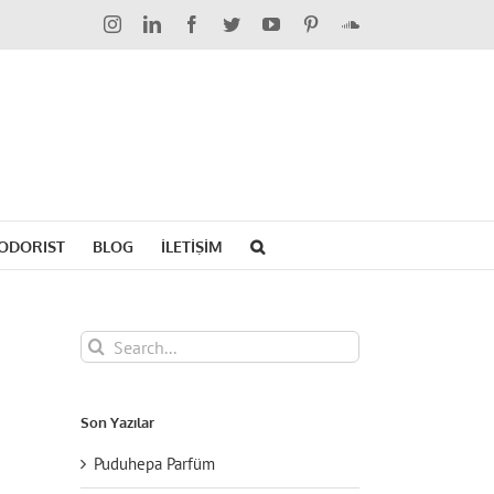
Instagram
LinkedIn
Facebook
Twitter
YouTube
Pinterest
SoundCloud
ODORIST
BLOG
İLETİŞİM
Search
for:
Son Yazılar
Puduhepa Parfüm