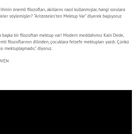
hinin önemli filozofları, akıllarını nasıl kullanmışlar, hangi sorulara
Neler söylemişler? “Aristoteles’ten Mektup Var” diyerek başlıyoruz
ra başka bir filozoftan mektup var! Modern meddahımız Kain Dede,
emli filozoflarının dilinden, çocuklara felsefe mektupları yazdı. Çünkü
rası mektuplaşmadır,” diyoruz.
ÖVEN