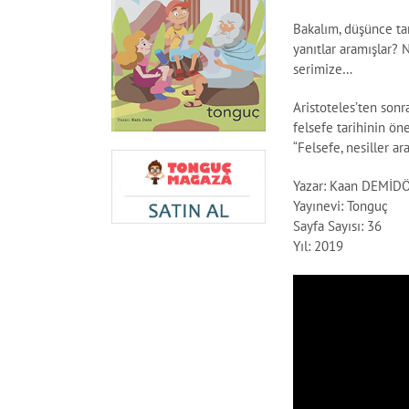
Bakalım, düşünce tari
yanıtlar aramışlar? 
serimize…
Aristoteles’ten son
felsefe tarihinin ön
“Felsefe, nesiller a
Yazar: Kaan DEMİD
Yayınevi: Tonguç
Sayfa Sayısı: 36
Yıl: 2019