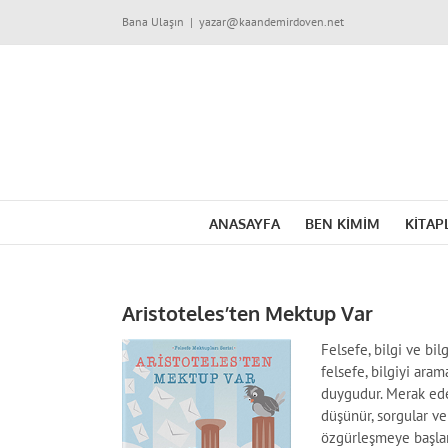
Skip
Bana Ulaşın
|
yazar@kaandemirdoven.net
to
content
ANASAYFA
BEN KİMİM
KİTAP
Aristoteles’ten Mektup Var
Felsefe, bilgi ve bil
felsefe, bilgiyi ara
duygudur. Merak eden
düşünür, sorgular ve
özgürleşmeye başlar.