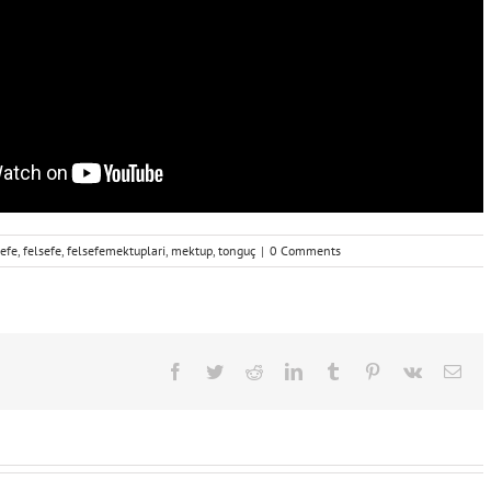
sefe
,
felsefe
,
felsefemektuplari
,
mektup
,
tonguç
|
0 Comments
Facebook
Twitter
Reddit
LinkedIn
Tumblr
Pinterest
Vk
Ema