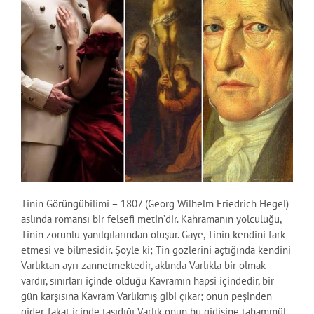
Tinin Görüngübilimi – 1807 (Georg Wilhelm Friedrich Hegel)
aslında romansı bir felsefi metin’dir. Kahramanın yolculuğu,
Tinin zorunlu yanılgılarından oluşur. Gaye, Tinin kendini fark
etmesi ve bilmesidir. Şöyle ki; Tin gözlerini açtığında kendini
Varlıktan ayrı zannetmektedir, aklında Varlıkla bir olmak
vardır, sınırları içinde olduğu Kavramın hapsi içindedir, bir
gün karşısına Kavram Varlıkmış gibi çıkar; onun peşinden
gider, fakat içinde taşıdığı Varlık onun bu gidişine tahammül