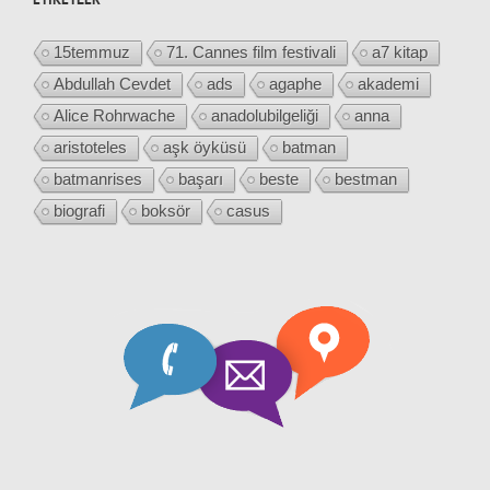
15temmuz
71. Cannes film festivali
a7 kitap
Abdullah Cevdet
ads
agaphe
akademi
Alice Rohrwache
anadolubilgeliği
anna
aristoteles
aşk öyküsü
batman
batmanrises
başarı
beste
bestman
biografi
boksör
casus