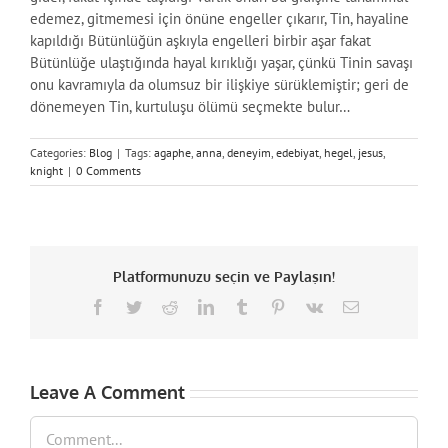
edemez, gitmemesi için önüne engeller çıkarır, Tin, hayaline
kapıldığı Bütünlüğün aşkıyla engelleri birbir aşar fakat
Bütünlüğe ulaştığında hayal kırıklığı yaşar, çünkü Tinin savaşı
onu kavramıyla da olumsuz bir ilişkiye sürüklemiştir; geri de
dönemeyen Tin, kurtuluşu ölümü seçmekte bulur…
Categories:
Blog
|
Tags:
agaphe
,
anna
,
deneyim
,
edebiyat
,
hegel
,
jesus
,
knight
|
0 Comments
Platformunuzu seçin ve Paylaşın!
Facebook
Twitter
Reddit
LinkedIn
Tumblr
Pinterest
Vk
Email
Leave A Comment
Comment