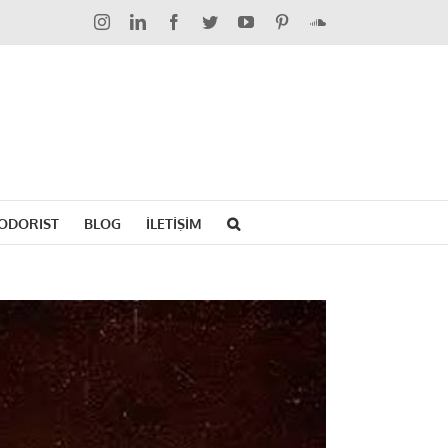
Instagram
LinkedIn
Facebook
Twitter
YouTube
Pinterest
SoundCloud
ODORIST
BLOG
İLETİŞİM