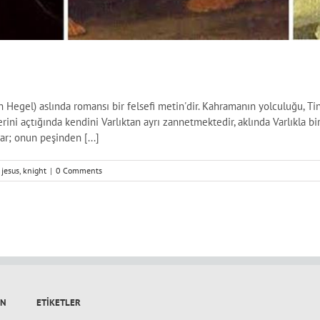
Hegel) aslında romansı bir felsefi metin'dir. Kahramanın yolculuğu, Tini
erini açtığında kendini Varlıktan ayrı zannetmektedir, aklında Varlıkla bi
kar; onun peşinden [...]
,
jesus
,
knight
|
0 Comments
IN
ETIKETLER