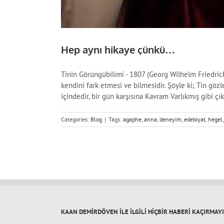
Hep aynı hikaye çünkü…
Tinin Görüngübilimi - 1807 (Georg Wilhelm Friedrich 
kendini fark etmesi ve bilmesidir. Şöyle ki; Tin gözl
içindedir, bir gün karşısına Kavram Varlıkmış gibi çı
Categories:
Blog
|
Tags:
agaphe
,
anna
,
deneyim
,
edebiyat
,
hegel
KAAN DEMİRDÖVEN İLE İLGİLİ HİÇBİR HABERİ KAÇIRMAY