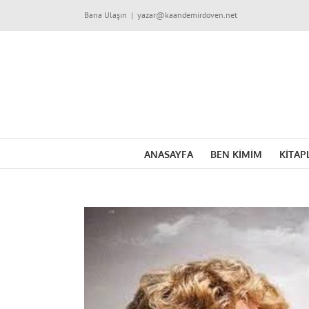
Skip
Bana Ulaşın
|
yazar@kaandemirdoven.net
to
content
ANASAYFA
BEN KİMİM
KİTAP