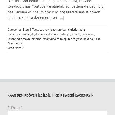
serisinin son bölümünde geçen bir sahneyi, Dücane
Cündioğlu'nun Youtube kanalındaki sohbetlerinde değindiği
bazı kavram ve çözümlemelere bağ kurarak analiz etmek
istedim. Bu kısa denemede yer [...]
Categories:
Blog
|
Tags:
batman
,
batmanrises
,
christianbale
,
christophernolan
,
dc
,
dccomics
,
dücanecündioğlu
,
felsefe
,
holywood
,
insannedir
,
movie
,
sinema
,
tasavvufvemitoloji
,
tenet
,
youtubekanalı
|
0
Comments
Read More
KAAN DEMİRDÖVEN İLE İLGİLİ HİÇBİR HABERİ KAÇIRMAYIN
E-Posta
*