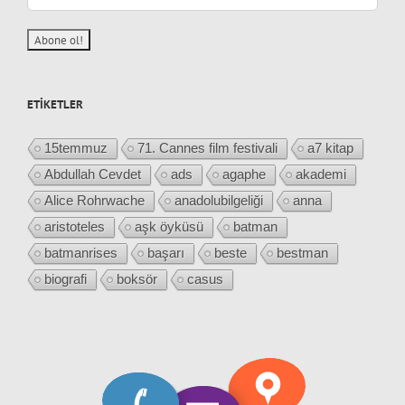
ETIKETLER
15temmuz
71. Cannes film festivali
a7 kitap
Abdullah Cevdet
ads
agaphe
akademi
Alice Rohrwache
anadolubilgeliği
anna
aristoteles
aşk öyküsü
batman
batmanrises
başarı
beste
bestman
biografi
boksör
casus