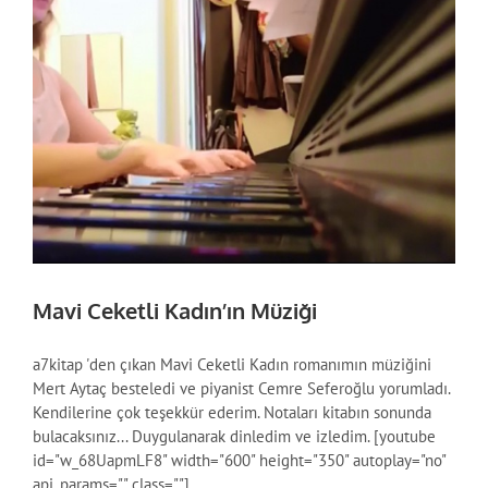
Mavi Ceketli Kadın’ın Müziği
a7kitap 'den çıkan Mavi Ceketli Kadın romanımın müziğini
Mert Aytaç besteledi ve piyanist Cemre Seferoğlu yorumladı.
Kendilerine çok teşekkür ederim. Notaları kitabın sonunda
bulacaksınız... Duygulanarak dinledim ve izledim. [youtube
id="w_68UapmLF8" width="600" height="350" autoplay="no"
api_params="" class=""]