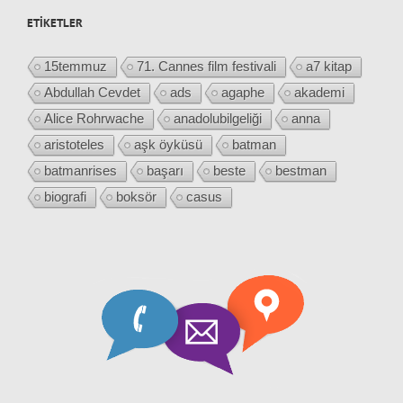
ETIKETLER
15temmuz
71. Cannes film festivali
a7 kitap
Abdullah Cevdet
ads
agaphe
akademi
Alice Rohrwache
anadolubilgeliği
anna
aristoteles
aşk öyküsü
batman
batmanrises
başarı
beste
bestman
biografi
boksör
casus