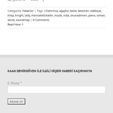
Categories:
Haberler
|
Tags:
15temmuz
,
agaphe
,
beste
,
bestman
,
edebiyat
,
kitap
,
knight
,
lady
,
maviceketlikadın
,
muzik
,
nota
,
onunadimavi
,
piano
,
roman
,
sanat
,
soundchap
|
0 Comments
Read More
KAAN DEMİRDÖVEN İLE İLGİLİ HİÇBİR HABERİ KAÇIRMAYIN
E-Posta
*