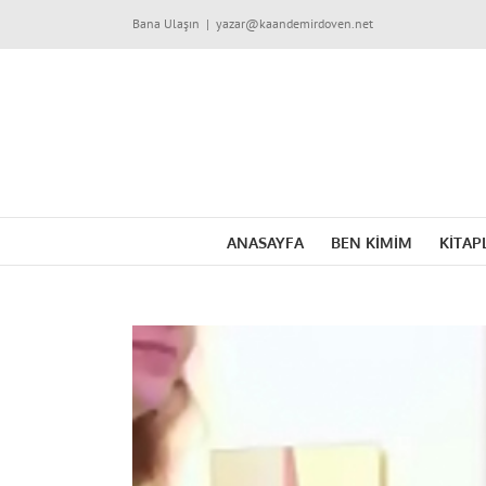
Skip
Bana Ulaşın
|
yazar@kaandemirdoven.net
to
content
ANASAYFA
BEN KİMİM
KİTAP