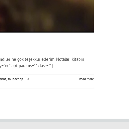
dilerine çok teşekkür ederim. Notaları kitabın
="no" api_params="" class=""]
anat
,
soundchap
|
0
Read More