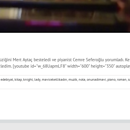
ziğini Mert Aytaç besteledi ve piyanist Cemre Seferoğlu yorumladı. Ken
izledim. [youtube id="w_68UapmLF8" width="600" height="350" autoplay
,
edebiyat
,
kitap
,
knight
,
lady
,
maviceketlikadın
,
muzik
,
nota
,
onunadimavi
,
piano
,
roman
,
s