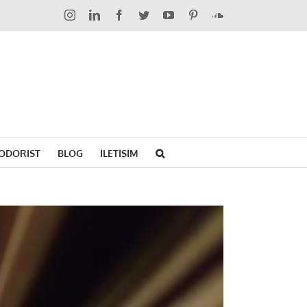
Instagram
LinkedIn
Facebook
Twitter
YouTube
Pinterest
SoundCloud
ODORIST
BLOG
İLETİŞİM