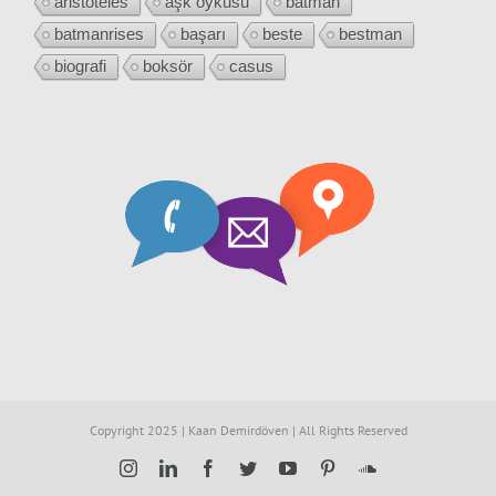
aristoteles
aşk öyküsü
batman
batmanrises
başarı
beste
bestman
biografi
boksör
casus
Copyright 2025 | Kaan Demirdöven | All Rights Reserved
Instagram
LinkedIn
Facebook
Twitter
YouTube
Pinterest
SoundCloud