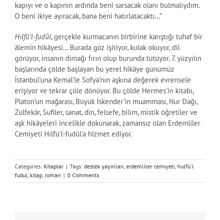
kapıyı ve o kapının ardında beni sarsacak olanı bulmalıydım.
O beni ikiye ayıracak, bana beni hatırlatacaktı…”
Hılfü’l-fudûl
, gerçekle kurmacanın birbirine karıştığı tuhaf bir
âlemin hikâyesi… Burada göz işitiyor, kulak okuyor, dil
görüyor, insanın dimağı fırın olup burunda tütüyor. 7. yüzyılın
başlarında çölde başlayan bu yerel hikâye günümüz
İstanbul’una Kemal’le Sofya’nın aşkına değerek evrensele
erişiyor ve tekrar çöle dönüyor. Bu çölde Hermes’in kitabı,
Platon’un mağarası, Büyük İskender’in muamması, Nur Dağı,
Zülfekâr, Sufiler, sanat, din, felsefe, bilim, mistik öğretiler ve
aşk hikâyeleri incelikle dokunarak, zamansız olan Erdemliler
Cemiyeti Hılfü’l-fudûl’a hizmet ediyor.
Categories:
Kitaplar
|
Tags:
destek yayınları
,
erdemliler cemiyeti
,
hulfü'l
fudul
,
kitap
,
roman
|
0 Comments