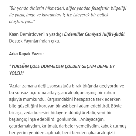
“Bir yanda dinlerin hikmetleri, diğer yandan felsefenin bilgeliği
ile yazar, imge ve kavramları iç içe işleyerek bir bellek
oluşturuyor…”
Kaan Demirdöven’in yazdığı
Erdemliler Cemiyeti Hılfü’l-fudûl
Destek Yayınları’ndan çıktı.
Arka Kapak Yazısı:
“YÜREĞİN ÇÖLE DÖNMEDEN ÇÖLDEN GEÇTİM DEME EY
YOLCU.”
“Acılar zamana değil, sonsuzluğa bırakıldığında geçiyordu ve
bu sonsuz uçuruma atlayış, ancak olgunlaşmış bir ruhun
aşkıyla mümkündü. Karşısındakini hesapsızca terk ederken
bile güzelliğini koruyan bir aşk beni adam edebilirdi. Böyle
bir aşk, veda busesini hidayete dönüştürebilir, yeni bir
başlangıç inşa edebilirdi gönlümde… Anlayacağın,
çatırdamalıydım, kırılmalı, darbeler yemeliydim, kabuk tutmuş
her yerim yeniden açılmalı, beni benden çıkaracak gizli