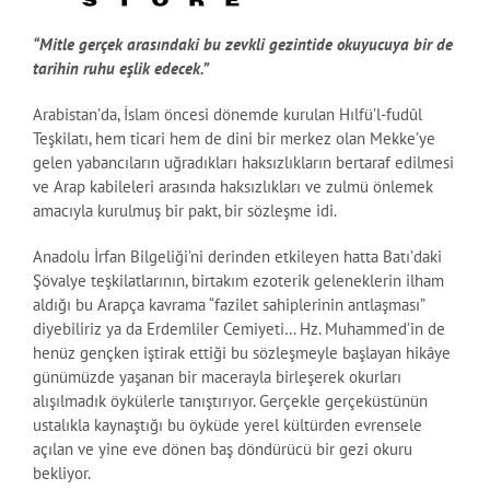
“Mitle gerçek arasındaki bu zevkli gezintide okuyucuya bir de
tarihin ruhu eşlik edecek.”
Arabistan’da, İslam öncesi dönemde kurulan Hılfü’l-fudûl
Teşkilatı, hem ticari hem de dini bir merkez olan Mekke’ye
gelen yabancıların uğradıkları haksızlıkların bertaraf edilmesi
ve Arap kabileleri arasında haksızlıkları ve zulmü önlemek
amacıyla kurulmuş bir pakt, bir sözleşme idi.
Anadolu İrfan Bilgeliği’ni derinden etkileyen hatta Batı’daki
Şövalye teşkilatlarının, birtakım ezoterik geleneklerin ilham
aldığı bu Arapça kavrama “fazilet sahiplerinin antlaşması”
diyebiliriz ya da Erdemliler Cemiyeti… Hz. Muhammed’in de
henüz gençken iştirak ettiği bu sözleşmeyle başlayan hikâye
günümüzde yaşanan bir macerayla birleşerek okurları
alışılmadık öykülerle tanıştırıyor. Gerçekle gerçeküstünün
ustalıkla kaynaştığı bu öyküde yerel kültürden evrensele
açılan ve yine eve dönen baş döndürücü bir gezi okuru
bekliyor.