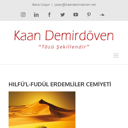
Skip
Bana Ulaşın
|
yazar@kaandemirdoven.net
to
Instagram
LinkedIn
Facebook
Twitter
YouTube
Pinterest
SoundCloud
content
HILFÜ’L-FUDÜL ERDEMLİLER CEMİYETİ