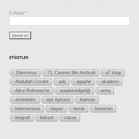
E-Posta
*
ETIKETLER
15temmuz
71. Cannes film festivali
a7 kitap
Abdullah Cevdet
ads
agaphe
akademi
Alice Rohrwache
anadolubilgeliği
anna
aristoteles
aşk öyküsü
batman
batmanrises
başarı
beste
bestman
biografi
boksör
casus