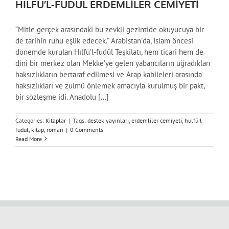
HILFÜ’L-FUDÜL ERDEMLİLER CEMİYETİ
“Mitle gerçek arasındaki bu zevkli gezintide okuyucuya bir
de tarihin ruhu eşlik edecek.” Arabistan’da, İslam öncesi
dönemde kurulan Hılfü’l-fudûl Teşkilatı, hem ticari hem de
dini bir merkez olan Mekke’ye gelen yabancıların uğradıkları
haksızlıkların bertaraf edilmesi ve Arap kabileleri arasında
haksızlıkları ve zulmü önlemek amacıyla kurulmuş bir pakt,
bir sözleşme idi. Anadolu [...]
Categories:
Kitaplar
|
Tags:
destek yayınları
,
erdemliler cemiyeti
,
hulfü'l
fudul
,
kitap
,
roman
|
0 Comments
Read More