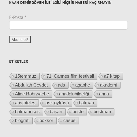
KAAN DEMİRDÖVEN İLE İLGİLİ HİÇBİR HABERİ KAÇIRMAYIN
E-Posta
*
ETIKETLER
15temmuz
71. Cannes film festivali
a7 kitap
Abdullah Cevdet
ads
agaphe
akademi
Alice Rohrwache
anadolubilgeliği
anna
aristoteles
aşk öyküsü
batman
batmanrises
başarı
beste
bestman
biografi
boksör
casus