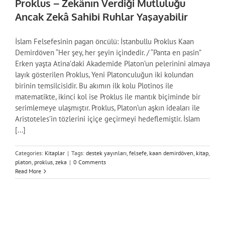
Proklus – Zekânın Verdiği Mutluluğu
Ancak Zekâ Sahibi Ruhlar Yaşayabilir
İslam Felsefesinin pagan öncülü: İstanbullu Proklus Kaan
Demirdöven “Her şey, her şeyin içindedir. / “Panta en pasin”
Erken yaşta Atina’daki Akademide Platon’un pelerinini almaya
layık gösterilen Proklus, Yeni Platonculuğun iki kolundan
birinin temsilcisidir. Bu akımın ilk kolu Plotinos ile
matematikte, ikinci kol ise Proklus ile mantık biçiminde bir
serimlemeye ulaşmıştır. Proklus, Platon’un aşkın ideaları ile
Aristoteles’in tözlerini içiçe geçirmeyi hedeflemiştir. İslam
[...]
Categories:
Kitaplar
|
Tags:
destek yayınları
,
felsefe
,
kaan demirdöven
,
kitap
,
platon
,
proklus
,
zeka
|
0 Comments
Read More