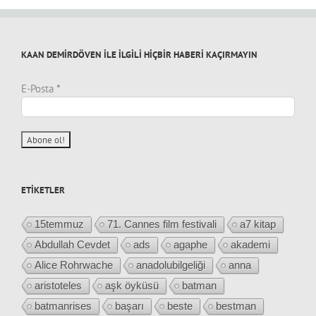
KAAN DEMİRDÖVEN İLE İLGİLİ HİÇBİR HABERİ KAÇIRMAYIN
E-Posta
*
ETIKETLER
15temmuz
71. Cannes film festivali
a7 kitap
Abdullah Cevdet
ads
agaphe
akademi
Alice Rohrwache
anadolubilgeliği
anna
aristoteles
aşk öyküsü
batman
batmanrises
başarı
beste
bestman