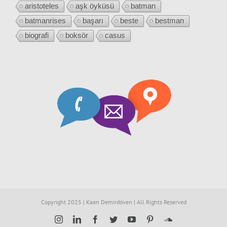
aristoteles
aşk öyküsü
batman
batmanrises
başarı
beste
bestman
biografi
boksör
casus
Copyright 2025 | Kaan Demirdöven | All Rights Reserved
Instagram
LinkedIn
Facebook
Twitter
YouTube
Pinterest
SoundCloud