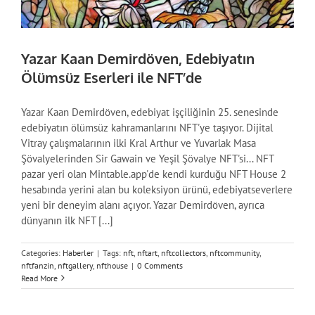
Yazar Kaan Demirdöven, Edebiyatın
Ölümsüz Eserleri ile NFT’de
Yazar Kaan Demirdöven, edebiyat işçiliğinin 25. senesinde
edebiyatın ölümsüz kahramanlarını NFT'ye taşıyor. Dijital
Vitray çalışmalarının ilki Kral Arthur ve Yuvarlak Masa
Şövalyelerinden Sir Gawain ve Yeşil Şövalye NFT'si... NFT
pazar yeri olan Mintable.app'de kendi kurduğu NFT House 2
hesabında yerini alan bu koleksiyon ürünü, edebiyatseverlere
yeni bir deneyim alanı açıyor. Yazar Demirdöven, ayrıca
dünyanın ilk NFT [...]
Categories:
Haberler
|
Tags:
nft
,
nftart
,
nftcollectors
,
nftcommunity
,
nftfanzin
,
nftgallery
,
nfthouse
|
0 Comments
Read More