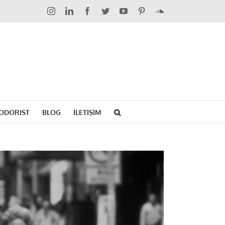
Instagram
LinkedIn
Facebook
Twitter
YouTube
Pinterest
SoundCloud
ODORIST
BLOG
İLETİŞİM