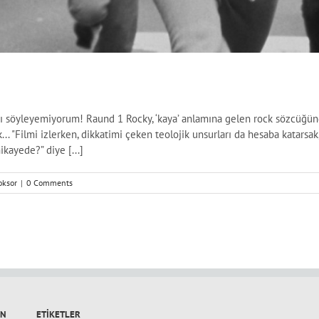
söyleyemiyorum! Raund 1 Rocky, ‘kaya’ anlamına gelen rock sözcüğünden
ik... "Filmi izlerken, dikkatimi çeken teolojik unsurları da hesaba katarsak
ayede?” diye [...]
oksor
|
0 Comments
IN
ETIKETLER