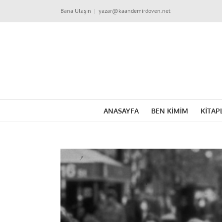
Skip
Bana Ulaşın
|
yazar@kaandemirdoven.net
to
content
ANASAYFA
BEN KİMİM
KİTAP