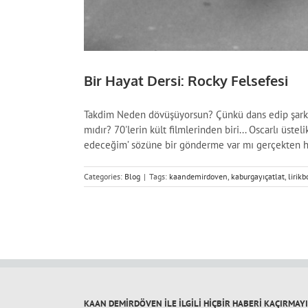
Bir Hayat Dersi: Rocky Felsefesi
Takdim Neden dövüşüyorsun? Çünkü dans edip şarkı 
mıdır? 70'lerin kült filmlerinden biri... Oscarlı üstel
edeceğim’ sözüne bir gönderme var mı gerçekten hik
Categories:
Blog
|
Tags:
kaandemirdoven
,
kaburgayıçatlat
,
lirikb
KAAN DEMİRDÖVEN İLE İLGİLİ HİÇBİR HABERİ KAÇIRMAY