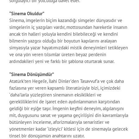
sorgulayıcı bir yolculuğa davet eder.
“Sinema Okuldur”
Sinema, imgelerin biçim kazandığı simgeler dünyasıdır ve
simgelerin iç yazgıları vardır, mottosundan hareketle insanın
ancak tin halleri yoluyla kendini bilebileceği ve kendini
bilmenin yazgısı olduğu bir boyutun kapılarını aralayan
simyasıyla yazar hayatımızdaki mistik deneyimleri tetikleyen
ve ona yön veren tılsımlar üreten beyaz perdenin
ardındakileri yeni ve farklı bir şablona oturtarak sunar.
“Sinema Dönüşümdür”
Atatürk’ten Hegel’e, İlahi Dinler’den Tasavvuf’a ve çok daha
fazlasına yer veren kapsamlı literatürüyle bizi, içimizdeki
‘daha’larla yüzleştiren sinemanın eksiklikleri ve
gerekliliklerini de işaret eden aydınlanmanın karşıtından
geldiği bir eşiğe taşır. İmgenin keşfini deneyim, algılanışını
mit, duygusunu sanat ve yaşama geçirilişini din kavramlarıyla
bütünleyen inceleme, aforizmalarıyla senaristler ve
yönetmenler kadar ‘izleyici’ kitlesi için de sinemayla gelecek
tinsel bir dönüşümün anahtarını uzatır.