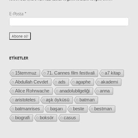
E-Posta
*
ETIKETLER
15temmuz
71. Cannes film festivali
a7 kitap
Abdullah Cevdet
ads
agaphe
akademi
Alice Rohrwache
anadolubilgeliği
anna
aristoteles
aşk öyküsü
batman
batmanrises
başarı
beste
bestman
biografi
boksör
casus