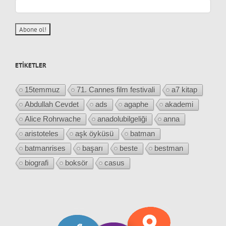
ETIKETLER
15temmuz
71. Cannes film festivali
a7 kitap
Abdullah Cevdet
ads
agaphe
akademi
Alice Rohrwache
anadolubilgeliği
anna
aristoteles
aşk öyküsü
batman
batmanrises
başarı
beste
bestman
biografi
boksör
casus