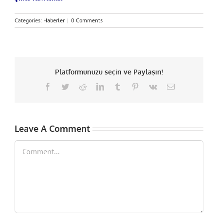
Categories:
Haberler
|
0 Comments
Platformunuzu seçin ve Paylaşın!
Facebook
Twitter
Reddit
LinkedIn
Tumblr
Pinterest
Vk
Email
Leave A Comment
Comment