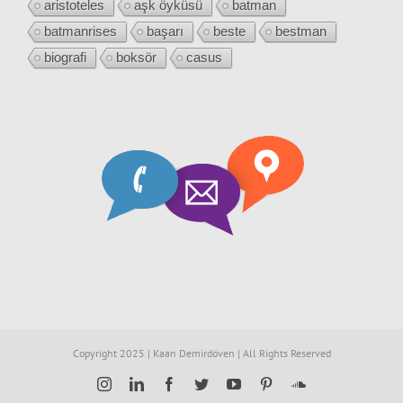
aristoteles
aşk öyküsü
batman
batmanrises
başarı
beste
bestman
biografi
boksör
casus
Copyright 2025 | Kaan Demirdöven | All Rights Reserved
Instagram
LinkedIn
Facebook
Twitter
YouTube
Pinterest
SoundCloud