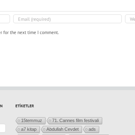
r for the next time I comment.
IN
ETIKETLER
15temmuz
71. Cannes film festivali
a7 kitap
Abdullah Cevdet
ads