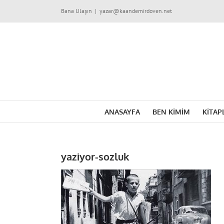
Skip
Bana Ulaşın
|
yazar@kaandemirdoven.net
to
content
ANASAYFA
BEN KİMİM
KİTAP
yaziyor-sozluk