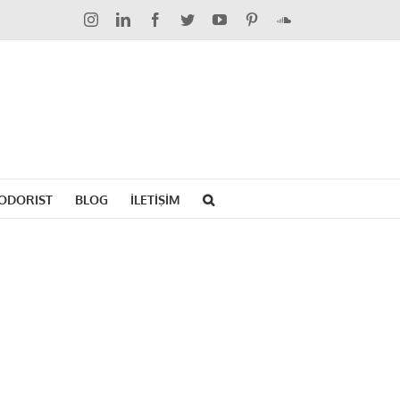
Instagram
LinkedIn
Facebook
Twitter
YouTube
Pinterest
SoundCloud
ODORIST
BLOG
İLETİŞİM