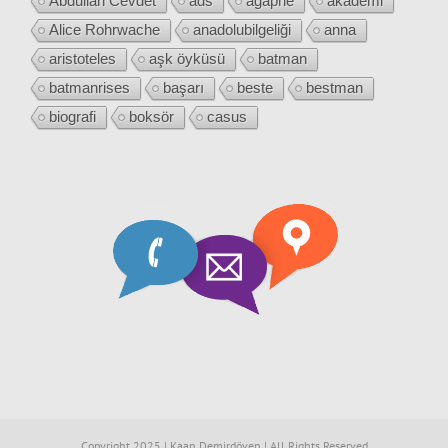
Abdullah Cevdet
ads
agaphe
akademi
Alice Rohrwache
anadolubilgeliği
anna
aristoteles
aşk öyküsü
batman
batmanrises
başarı
beste
bestman
biografi
boksör
casus
Copyright 2025 | Kaan Demirdöven | All Rights Reserved