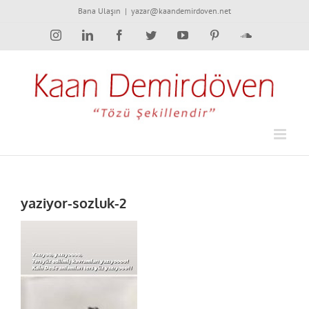
Skip
Bana Ulaşın
|
yazar@kaandemirdoven.net
to
Instagram
LinkedIn
Facebook
Twitter
YouTube
Pinterest
SoundCloud
content
yaziyor-sozluk-2