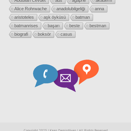
Abdullah Cevdet
ads
agaphe
akademi
Alice Rohrwache
anadolubilgeliği
anna
aristoteles
aşk öyküsü
batman
batmanrises
başarı
beste
bestman
biografi
boksör
casus
Copyright 2025 | Kaan Demirdöven | All Rights Reserved