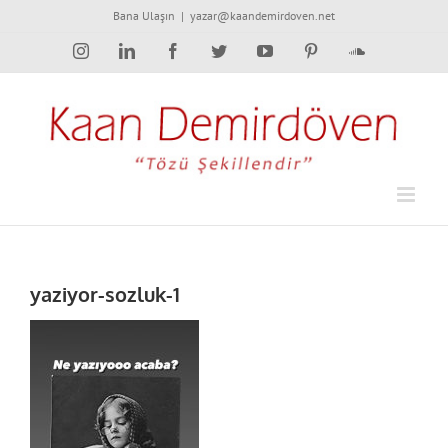
Skip
Bana Ulaşın
|
yazar@kaandemirdoven.net
to
Instagram
LinkedIn
Facebook
Twitter
YouTube
Pinterest
SoundCloud
content
yaziyor-sozluk-1