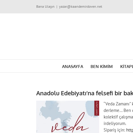
Skip
Bana Ulaşın
|
yazar@kaandemirdoven.net
to
content
ANASAYFA
BEN KİMİM
KİTAP
Anadolu Edebiyatı’na felsefi bir ba
“Veda Zamanı” k
derleme… Ben d
kolektif çalışm
irdeliyorum.
Sipariş için:
htt