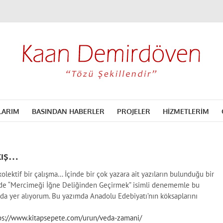
LARIM
BASINDAN HABERLER
PROJELER
HİZMETLERİM
kış…
olektif bir çalışma… İçinde bir çok yazara ait yazıların bulunduğu bir
e “Mercimeği İğne Deliğinden Geçirmek” isimli denememle bu
ada yer alıyorum. Bu yazımda Anadolu Edebiyatı’nın köksaplarını
ps://www.kitapsepete.com/
urun/veda-zamani/