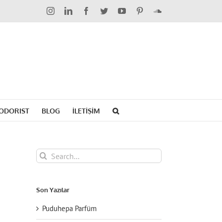
Instagram
LinkedIn
Facebook
Twitter
YouTube
Pinterest
SoundCloud
ODORIST
BLOG
İLETİŞİM
Search
for:
Son Yazılar
Puduhepa Parfüm