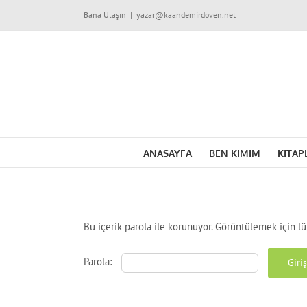
Skip
Bana Ulaşın
|
yazar@kaandemirdoven.net
to
content
ANASAYFA
BEN KİMİM
KİTAP
Bu içerik parola ile korunuyor. Görüntülemek için lü
Parola: