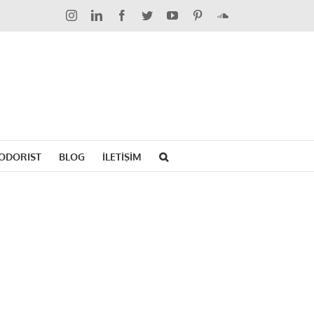
Instagram
LinkedIn
Facebook
Twitter
YouTube
Pinterest
SoundCloud
ODORIST
BLOG
İLETİŞİM