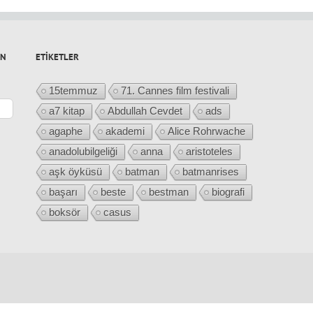
IN
ETIKETLER
15temmuz
71. Cannes film festivali
a7 kitap
Abdullah Cevdet
ads
agaphe
akademi
Alice Rohrwache
anadolubilgeliği
anna
aristoteles
aşk öyküsü
batman
batmanrises
başarı
beste
bestman
biografi
boksör
casus