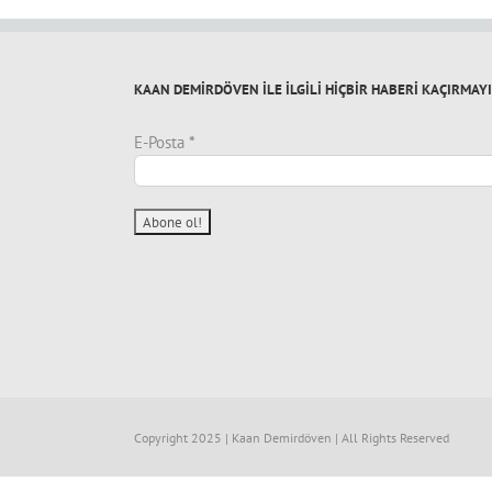
KAAN DEMİRDÖVEN İLE İLGİLİ HİÇBİR HABERİ KAÇIRMAY
E-Posta
*
Copyright 2025 | Kaan Demirdöven | All Rights Reserved