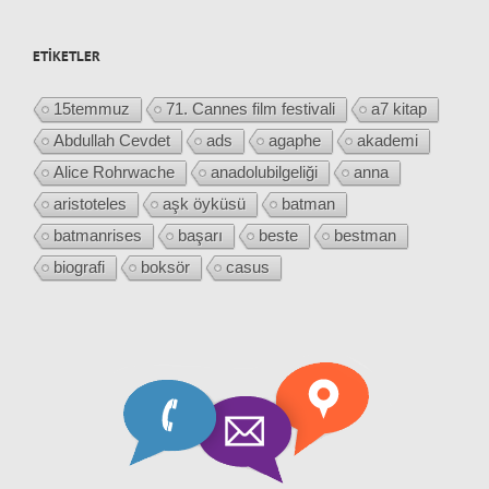
ETIKETLER
15temmuz
71. Cannes film festivali
a7 kitap
Abdullah Cevdet
ads
agaphe
akademi
Alice Rohrwache
anadolubilgeliği
anna
aristoteles
aşk öyküsü
batman
batmanrises
başarı
beste
bestman
biografi
boksör
casus