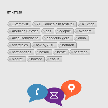
ETIKETLER
15temmuz
71. Cannes film festivali
a7 kitap
Abdullah Cevdet
ads
agaphe
akademi
Alice Rohrwache
anadolubilgeliği
anna
aristoteles
aşk öyküsü
batman
batmanrises
başarı
beste
bestman
biografi
boksör
casus